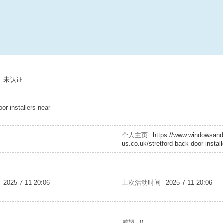
未认证
or-installers-near-
个人主页
https://www.windowsand
us.co.uk/stretford-back-door-instal
2025-7-11 20:06
上次活动时间
2025-7-11 20:06
威望
0