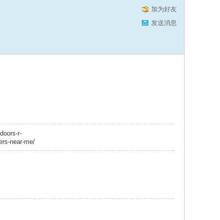
加为好友
发送消息
doors-r-
lers-near-me/