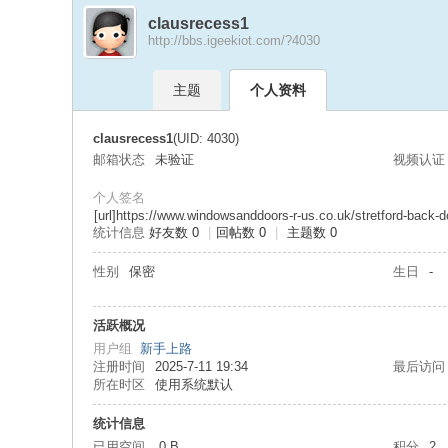
clausrecess1
http://bbs.igeekiot.com/?4030
极
›
›
主题
个人资料
clausrecess1
(UID: 4030)
邮箱状态
未验证
视频认证
个人签名
[url]https://www.windowsanddoors-r-us.co.uk/stretford-back-do
统计信息
好友数 0
|
回帖数 0
|
主题数 0
客
性别
保密
生日
-
活跃概况
用户组
新手上路
注册时间
2025-7-11 19:34
最后访问
所在时区
使用系统默认
统计信息
已用空间
0 B
积分
2