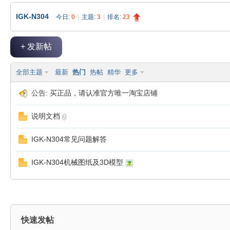
IGK-N304
今日:
0
|
主题:
3
|
排名:
23
极
»
›
›
+ 发新帖
全部主题
最新
热门
热帖
精华
更多
公告:
买正品，请认准官方唯一淘宝店铺
说明文档
客
IGK-N304常见问题解答
IGK-N304机械图纸及3D模型
快速发帖