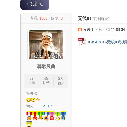
+ 发新帖
极
»
›
›
›
查看:
1866
|
回复:
0
无线IO
[复制链接]
发表于 2025-9-3 11:08:34
IGK-E800-无线IO说明
暮歌晨曲
客
58
65
2万
主题
帖子
积分
管理员
积分
21074