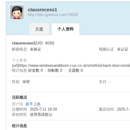
clausrecess1
http://bbs.igeekiot.com/?4030
极
›
›
主题
个人资料
clausrecess1
(UID: 4030)
邮箱状态
未验证
视频认证
未认证
个人签名
[url]https://www.windowsanddoors-r-us.co.uk/stretford-back-door-instal
统计信息
好友数 0
|
回帖数 0
|
主题数 0
客
性别
保密
生日
-
活跃概况
用户组
新手上路
注册时间
2025-7-11 19:34
最后访问
2025-7-
所在时区
使用系统默认
统计信息