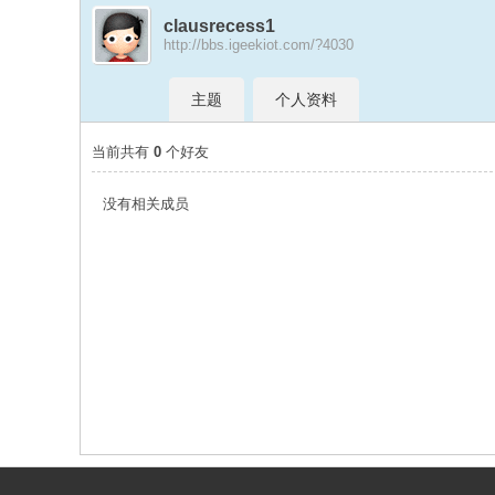
clausrecess1
http://bbs.igeekiot.com/?4030
极
›
›
主题
个人资料
当前共有
0
个好友
没有相关成员
客