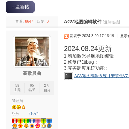
+ 发新帖
极
»
›
›
›
查看:
8647
|
回复:
0
AGV地图编辑软件
[复制链接]
发表于 2024-3-20 17:16:19
|
显示
2024.08.24更新
1.增加激光导航地图编辑
2.修复已知bug；
3.完善调度系统功能；
暮歌晨曲
AGV地图编辑系统【安装包V7.3.
客
58
65
2万
主题
帖子
积分
管理员
积分
21074