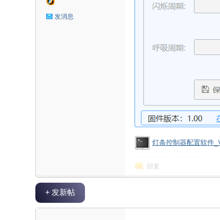
星
发消息
球
灯条控制器配置软件_V2.
回复
+ 发新帖