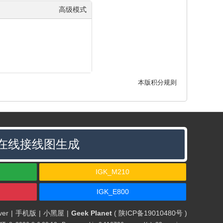
高级模式
本版积分规则
在线接线图生成
IGK_M210
IGK_E800
ver
|
手机版
|
小黑屋
|
Geek Planet
(
陕ICP备19010480号
)