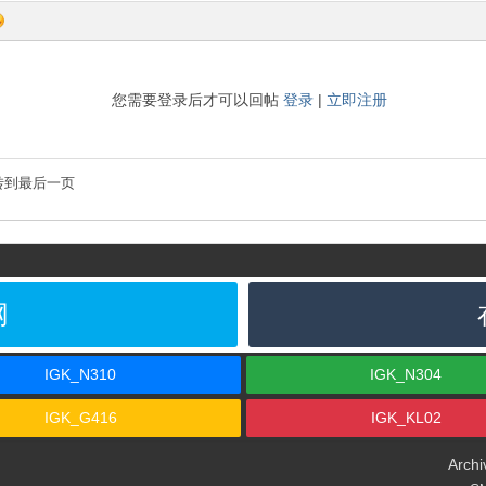
您需要登录后才可以回帖
登录
|
立即注册
转到最后一页
网
IGK_N310
IGK_N304
IGK_G416
IGK_KL02
Archi