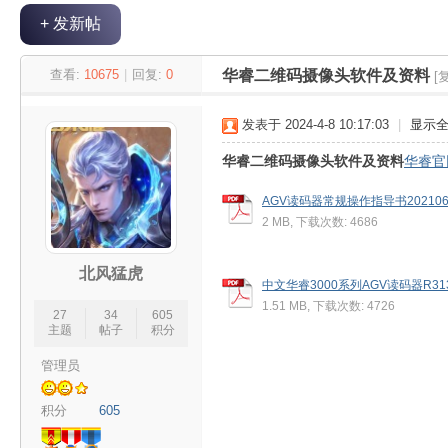
+ 发新帖
极
»
›
›
›
查看:
10675
|
回复:
0
华睿二维码摄像头软件及资料
[
发表于 2024-4-8 10:17:03
|
显示
华睿二维码摄像头软件及资料
华睿官
AGV读码器常规操作指导书20210621
2 MB, 下载次数: 4686
客
北风猛虎
中文华睿3000系列AGV读码器R3138
1.51 MB, 下载次数: 4726
27
34
605
主题
帖子
积分
管理员
积分
605