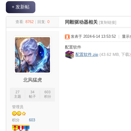
+ 发新帖
极
»
›
›
›
查看:
8762
|
回复:
0
同毅驱动器相关
[复制链接]
发表于 2024-6-14 13:53:52
|
显示
配置软件
配置软件.zip
(43.62 MB, 下载
客
北风猛虎
27
34
603
主题
帖子
积分
管理员
积分
603