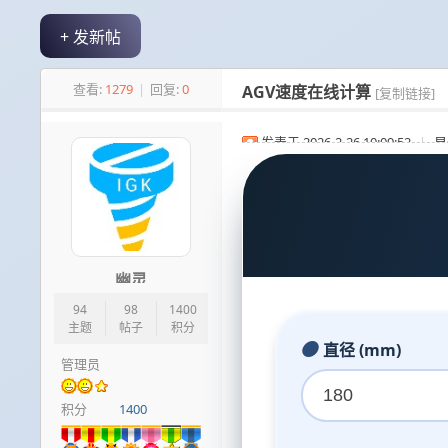
+ 发新帖
极
»
›
›
›
查看:
1279
|
回复:
0
AGV速度在线计算
[复制链接]
发表于 2026-2-26 10:09:52
|
显
客
幽灵
94
98
1400
主题
帖子
积分
直径 (mm)
管理员
积分
1400