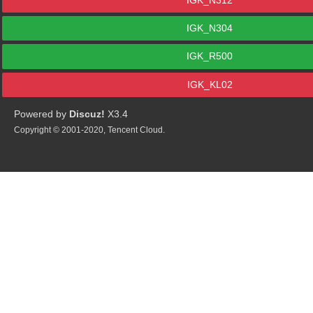
IGK_N304
IGK_R500
IGK_KL02
Powered by
Discuz!
X3.4
Copyright © 2001-2020, Tencent Cloud.