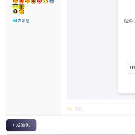
星
起始
发消息
球
01
回复
+ 发新帖