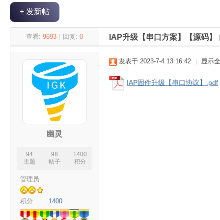
+ 发新帖
极
»
›
›
›
查看:
9693
|
回复:
0
IAP升级【串口方案】【源码】
发表于 2023-7-4 13:16:42
|
显示
IAP固件升级【串口协议】.pdf
客
幽灵
94
98
1400
主题
帖子
积分
管理员
积分
1400