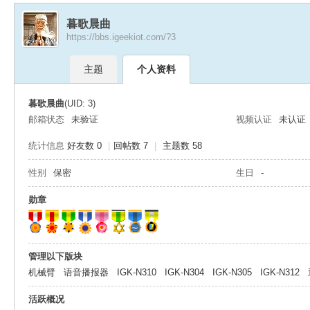
暮歌晨曲
https://bbs.igeekiot.com/?3
极
›
›
主题
个人资料
暮歌晨曲
(UID: 3)
邮箱状态
未验证
视频认证
未认证
统计信息
好友数 0
|
回帖数 7
|
主题数 58
性别
保密
生日
-
客
勋章
管理以下版块
机械臂
语音播报器
IGK-N310
IGK-N304
IGK-N305
IGK-N312
活跃概况