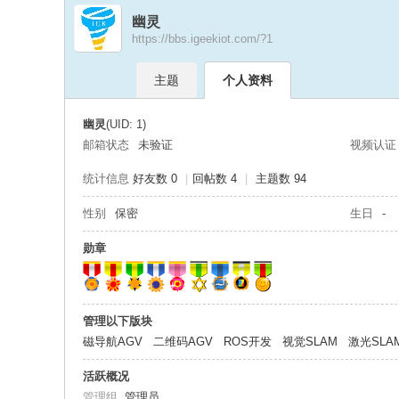
幽灵
https://bbs.igeekiot.com/?1
极
›
›
主题
个人资料
幽灵
(UID: 1)
邮箱状态
未验证
视频认证
统计信息
好友数 0
|
回帖数 4
|
主题数 94
性别
保密
生日
-
客
勋章
管理以下版块
磁导航AGV
二维码AGV
ROS开发
视觉SLAM
激光SLA
活跃概况
管理组
管理员