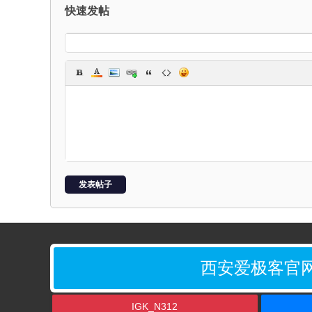
星
快速发帖
球
发表帖子
西安爱极客官
IGK_N312