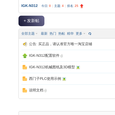
IGK-N312
今日:
0
|
主题:
4
|
排名:
25
极
»
›
›
+ 发新帖
全部主题
最新
热门
热帖
精华
更多
公告:
买正品，请认准官方唯一淘宝店铺
IGK-N312配置软件
客
IGK-N312机械图纸及3D模型
西门子PLC使用示例
说明文档