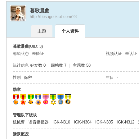
暮歌晨曲
http://bbs.igeekiot.com/?3
极
›
›
主题
个人资料
暮歌晨曲
(UID: 3)
邮箱状态
未验证
视频认证
未认证
统计信息
好友数 0
|
回帖数 7
|
主题数 58
性别
保密
生日
-
客
勋章
管理以下版块
机械臂
语音播报器
IGK-N310
IGK-N304
IGK-N305
IGK-N312
活跃概况