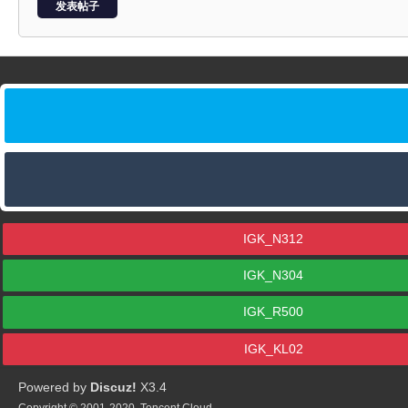
发表帖子
IGK_N312
IGK_N304
IGK_R500
IGK_KL02
Powered by
Discuz!
X3.4
Copyright © 2001-2020, Tencent Cloud.