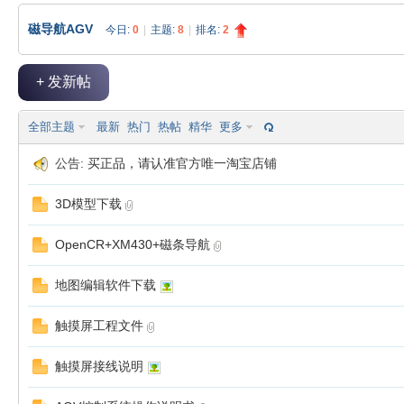
磁导航AGV
今日:
0
|
主题:
8
|
排名:
2
极
»
›
›
+ 发新帖
全部主题
最新
热门
热帖
精华
更多
公告:
买正品，请认准官方唯一淘宝店铺
3D模型下载
客
OpenCR+XM430+磁条导航
地图编辑软件下载
触摸屏工程文件
触摸屏接线说明