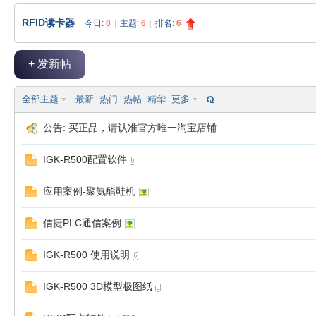
RFID读卡器
今日:
0
|
主题:
6
|
排名:
6
极
»
›
›
+ 发新帖
全部主题
最新
热门
热帖
精华
更多
公告:
买正品，请认准官方唯一淘宝店铺
IGK-R500配置软件
客
应用案例-聚氨酯鞋机
信捷PLC通信案例
IGK-R500 使用说明
IGK-R500 3D模型极图纸